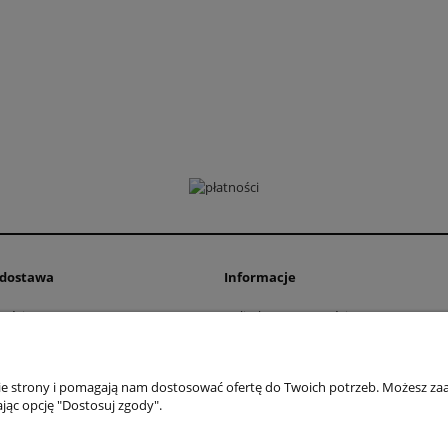
i dostawa
Informacje
ości
Polityka prywatności
ty dostawy
Zwroty i reklamacje
Regulamin
nie strony i pomagają nam dostosować ofertę do Twoich potrzeb. Możesz zaa
jąc opcję "Dostosuj zgody".
 Przemysłowa 11, 42-262 Kolonia Borek | NIP: 5731439888 | Telefon:
+48 781 
Sklep internetowy Shoper Premium