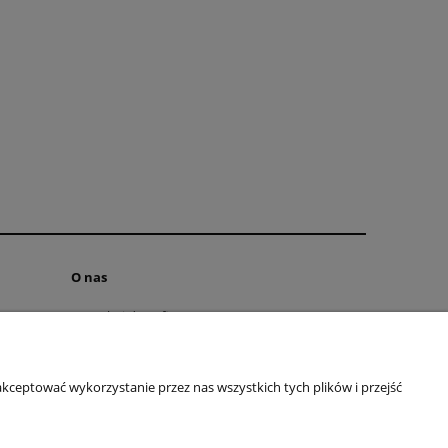
O nas
Kontakt i dane firmy
Blog
O firmie
kceptować wykorzystanie przez nas wszystkich tych plików i przejść
097 065
| E-mail:
kontakt@butikclassic.pl