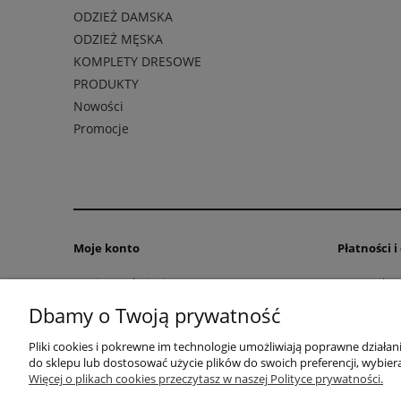
ODZIEŻ DAMSKA
ODZIEŻ MĘSKA
KOMPLETY DRESOWE
PRODUKTY
Nowości
Promocje
Moje konto
Płatności 
Twoje zamówienia
Formy płatn
Ustawienia konta
Czas i kosz
Dbamy o Twoją prywatność
Pliki cookies i pokrewne im technologie umożliwiają poprawne działa
do sklepu lub dostosować użycie plików do swoich preferencji, wybiera
F.U.H. "VEGA" Magdalena Cichecka | ul.
Więcej o plikach cookies przeczytasz w naszej Polityce prywatności.