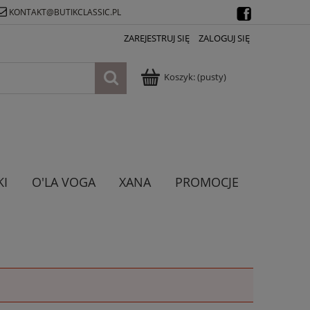
KONTAKT@BUTIKCLASSIC.PL
ZAREJESTRUJ SIĘ
ZALOGUJ SIĘ
Koszyk:
(pusty)
KI
O'LA VOGA
XANA
PROMOCJE