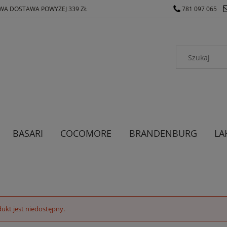
A DOSTAWA POWYŻEJ 339 ZŁ
781 097 065
BASARI
COCOMORE
BRANDENBURG
LA
ODZIEŻ MĘSKA
ODZIEŻ DAMSKA
ukt jest niedostępny.