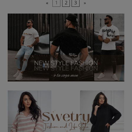
«
1
2
3
»