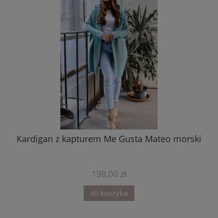
wa
Kardigan z kapturem Me Gusta Mateo morski
198,00 zł
do koszyka