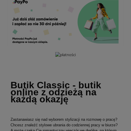
Butik Classic - butik
online z odzieżą na
każdą okazję
Zastanawiasz się nad wyborem stylizacji na rozmowę o pracę?
Chcesz znaleźć stylowe ubrania do codziennej pracy w biurze?
A może czeka Cię romantyczny wieczór we dwójkę, na którym