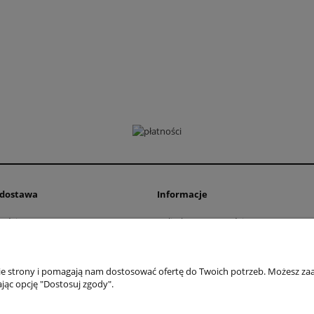
i dostawa
Informacje
ości
Polityka prywatności
ty dostawy
Zwroty i reklamacje
Regulamin
nie strony i pomagają nam dostosować ofertę do Twoich potrzeb. Możesz zaa
jąc opcję "Dostosuj zgody".
 Przemysłowa 11, 42-262 Kolonia Borek | NIP: 5731439888 | Telefon:
+48 781 
Sklep internetowy Shoper Premium