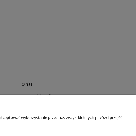
O nas
Kontakt i dane firmy
Blog
O firmie
kceptować wykorzystanie przez nas wszystkich tych plików i przejść
097 065
| E-mail:
kontakt@butikclassic.pl