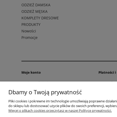
ODZIEŻ DAMSKA
ODZIEŻ MĘSKA
KOMPLETY DRESOWE
PRODUKTY
Nowości
Promocje
Moje konto
Płatności 
Twoje zamówienia
Formy płatn
Ustawienia konta
Czas i kosz
Dbamy o Twoją prywatność
Pliki cookies i pokrewne im technologie umożliwiają poprawne działa
do sklepu lub dostosować użycie plików do swoich preferencji, wybiera
F.U.H. "VEGA" Magdalena Cichecka | ul.
Więcej o plikach cookies przeczytasz w naszej Polityce prywatności.