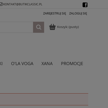
KONTAKT@BUTIKCLASSIC.PL
ZAREJESTRUJ SIĘ
ZALOGUJ SIĘ
Koszyk:
(pusty)
KI
O'LA VOGA
XANA
PROMOCJE