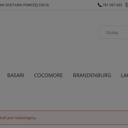
A DOSTAWA POWYŻEJ 339 ZŁ
781 097 065
BASARI
COCOMORE
BRANDENBURG
LA
ODZIEŻ MĘSKA
ODZIEŻ DAMSKA
ukt jest niedostępny.