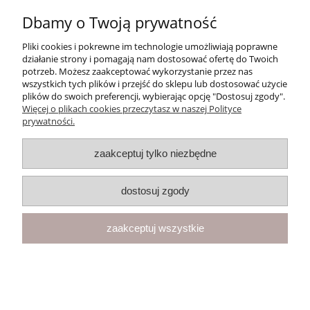
Dbamy o Twoją prywatność
Moje konto
Pliki cookies i pokrewne im technologie umożliwiają poprawne
Płatności i dostawa
działanie strony i pomagają nam dostosować ofertę do Twoich
potrzeb. Możesz zaakceptować wykorzystanie przez nas
wszystkich tych plików i przejść do sklepu lub dostosować użycie
Informacje
plików do swoich preferencji, wybierając opcję "Dostosuj zgody".
Więcej o plikach cookies przeczytasz w naszej Polityce
prywatności.
O nas
zaakceptuj tylko niezbędne
F.U.H. "VEGA" Magdalena Cichecka | ul. Przemysłowa 11, 42-262
Kolonia Borek | NIP: 5731439888 | Telefon:
+48 781 097 065
| E-
mail:
kontakt@butikclassic.pl
dostosuj zgody
pokaż pełną wersję strony
zaakceptuj wszystkie
Sklep internetowy Shoper Premium