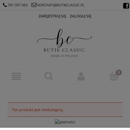
781 097 065
KONTAKT@BUTIKCLASSIC.PL
ZAREJESTRUJ SIĘ
ZALOGUJ SIĘ
Ten produkt jest niedostępny.