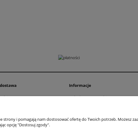
i dostawa
Informacje
ości
Polityka prywatności
ty dostawy
Zwroty i reklamacje
Regulamin
nie strony i pomagają nam dostosować ofertę do Twoich potrzeb. Możesz zaa
jąc opcję "Dostosuj zgody".
 Przemysłowa 11, 42-262 Kolonia Borek | NIP: 5731439888 | Telefon:
+48 781 
Sklep internetowy Shoper Premium