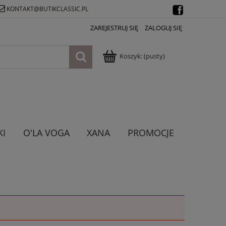
KONTAKT@BUTIKCLASSIC.PL
ZAREJESTRUJ SIĘ
ZALOGUJ SIĘ
Koszyk:
(pusty)
KI
O'LA VOGA
XANA
PROMOCJE