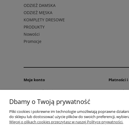
ODZIEŻ DAMSKA
ODZIEŻ MĘSKA
KOMPLETY DRESOWE
PRODUKTY
Nowości
Promocje
Moje konto
Płatności 
Twoje zamówienia
Formy płatn
Ustawienia konta
Czas i kosz
Dbamy o Twoją prywatność
Pliki cookies i pokrewne im technologie umożliwiają poprawne działa
do sklepu lub dostosować użycie plików do swoich preferencji, wybiera
F.U.H. "VEGA" Magdalena Cichecka | ul.
Więcej o plikach cookies przeczytasz w naszej Polityce prywatności.