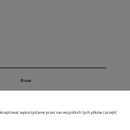
O nas
Kontakt i dane firmy
Blog
O firmie
kceptować wykorzystanie przez nas wszystkich tych plików i przejść
097 065
| E-mail:
kontakt@butikclassic.pl