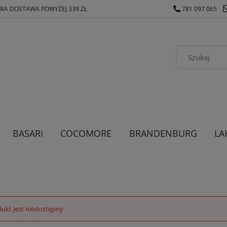
A DOSTAWA POWYŻEJ 339 ZŁ
781 097 065
BASARI
COCOMORE
BRANDENBURG
LA
ODZIEŻ MĘSKA
ODZIEŻ DAMSKA
ukt jest niedostępny.