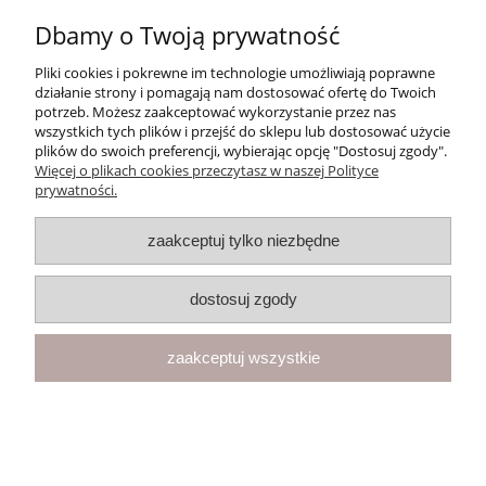
Dbamy o Twoją prywatność
Moje konto
Pliki cookies i pokrewne im technologie umożliwiają poprawne
Płatności i dostawa
działanie strony i pomagają nam dostosować ofertę do Twoich
potrzeb. Możesz zaakceptować wykorzystanie przez nas
wszystkich tych plików i przejść do sklepu lub dostosować użycie
Informacje
plików do swoich preferencji, wybierając opcję "Dostosuj zgody".
Więcej o plikach cookies przeczytasz w naszej Polityce
prywatności.
O nas
zaakceptuj tylko niezbędne
F.U.H. "VEGA" Magdalena Cichecka | ul. Przemysłowa 11, 42-262
Kolonia Borek | NIP: 5731439888 | Telefon:
+48 781 097 065
| E-
mail:
kontakt@butikclassic.pl
dostosuj zgody
pokaż pełną wersję strony
zaakceptuj wszystkie
Sklep internetowy Shoper Premium