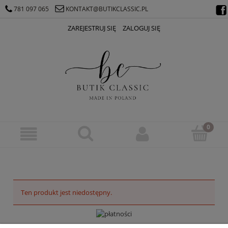
781 097 065
KONTAKT@BUTIKCLASSIC.PL
ZAREJESTRUJ SIĘ
ZALOGUJ SIĘ
Ten produkt jest niedostępny.