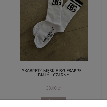
SKARPETY MĘSKIE BG FRAPPE |
BIAŁY - CZARNY
38,00 zł
do koszyka