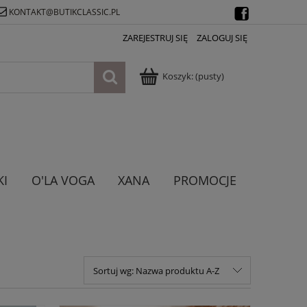
KONTAKT@BUTIKCLASSIC.PL
ZAREJESTRUJ SIĘ
ZALOGUJ SIĘ
Koszyk:
(pusty)
KI
O'LA VOGA
XANA
PROMOCJE
Sortuj wg:
Nazwa produktu A-Z