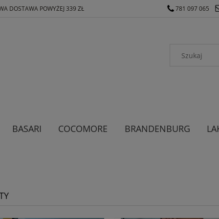
A DOSTAWA POWYŻEJ 339 ZŁ
781 097 065
BASARI
COCOMORE
BRANDENBURG
LA
ODZIEŻ MĘSKA
ODZIEŻ DAMSKA
TY