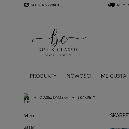
14 DNI NA ZWROT
DARMOW
PRODUKTY
NOWOŚCI
ME GUSTA
»
»
ODZIEŻ DAMSKA
SKARPETY
SKARPE
Menu
Basari