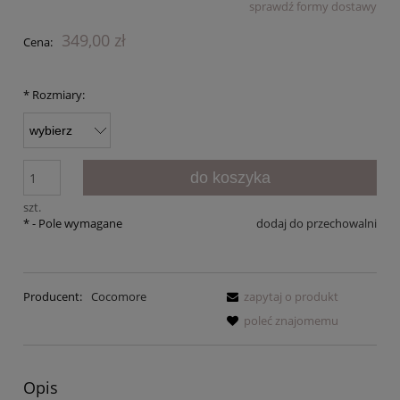
sprawdź formy dostawy
Cena nie zawiera ewentualnych kosztów płatności
349,00 zł
Cena:
*
Rozmiary:
do koszyka
szt.
*
- Pole wymagane
dodaj do przechowalni
Producent:
Cocomore
zapytaj o produkt
poleć znajomemu
Opis