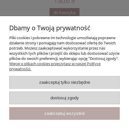
138,00 zł
do koszyka
Dbamy o Twoją prywatność
Pliki cookies i pokrewne im technologie umożliwiają poprawne
działanie strony i pomagają nam dostosować ofertę do Twoich
potrzeb. Możesz zaakceptować wykorzystanie przez nas
wszystkich tych plików i przejść do sklepu lub dostosować użycie
Moje konto
plików do swoich preferencji, wybierając opcję "Dostosuj zgody".
Więcej o plikach cookies przeczytasz w naszej Polityce
prywatności.
Płatności i dostawa
zaakceptuj tylko niezbędne
Informacje
O nas
dostosuj zgody
zaakceptuj wszystkie
F.U.H. "VEGA" Magdalena Cichecka | ul. Przemysłowa 11, 42-262
Kolonia Borek | NIP: 5731439888 | Telefon:
+48 781 097 065
| E-
mail:
kontakt@butikclassic.pl