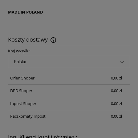
MADE IN POLAND
Koszty dostawy
Cena nie zawiera ewentualnych kosztów płatności
Kraj wysyłki:
Orlen Shoper
0,00 zł
DPD Shoper
0,00 zł
Inpost Shoper
0,00 zł
Paczkomaty Inpost
0,00 zł
Inni Klienci kupili również :