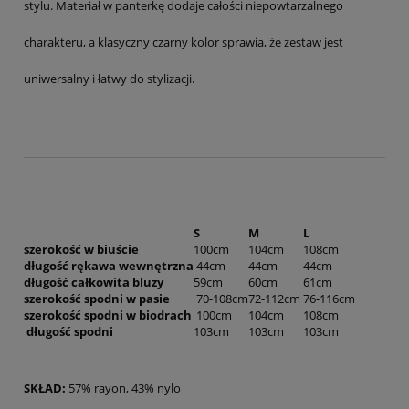
stylu. Materiał w panterkę dodaje całości niepowtarzalnego
charakteru, a klasyczny czarny kolor sprawia, że zestaw jest
uniwersalny i łatwy do stylizacji.
S
M
L
szerokość w biuście
100cm
104cm
108cm
długość rękawa wewnętrzna
44cm
44cm
44cm
długość całkowita bluzy
59cm
60cm
61cm
szerokość spodni w pasie
70-108cm
72-112cm
76-116cm
szerokość spodni w biodrach
100cm
104cm
108cm
długość spodni
103cm
103cm
103cm
SKŁAD:
57% rayon, 43% nylo