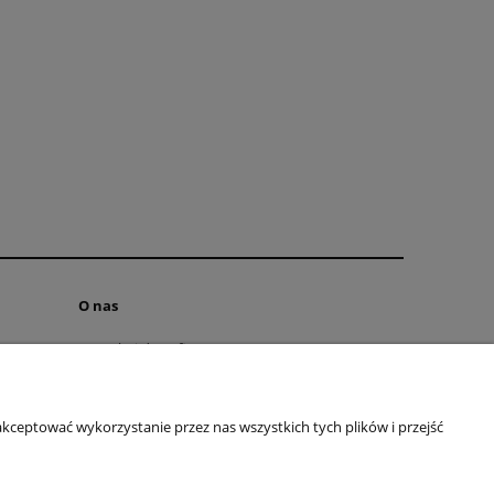
O nas
Kontakt i dane firmy
Blog
O firmie
kceptować wykorzystanie przez nas wszystkich tych plików i przejść
097 065
| E-mail:
kontakt@butikclassic.pl