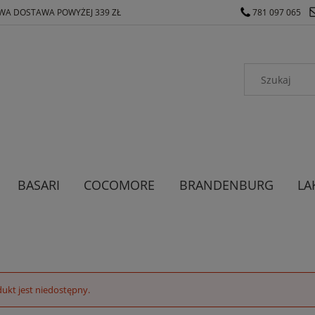
A DOSTAWA POWYŻEJ 339 ZŁ
781 097 065
BASARI
COCOMORE
BRANDENBURG
LA
ODZIEŻ MĘSKA
ODZIEŻ DAMSKA
ukt jest niedostępny.