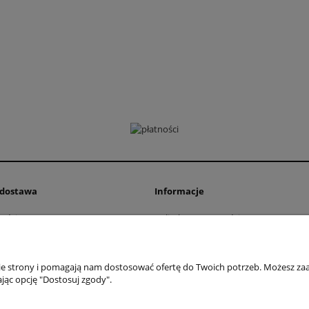
i dostawa
Informacje
ości
Polityka prywatności
ty dostawy
Zwroty i reklamacje
Regulamin
nie strony i pomagają nam dostosować ofertę do Twoich potrzeb. Możesz zaa
jąc opcję "Dostosuj zgody".
 Przemysłowa 11, 42-262 Kolonia Borek | NIP: 5731439888 | Telefon:
+48 781 
Sklep internetowy Shoper Premium