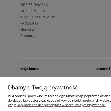
ODZIEŻ DAMSKA
ODZIEŻ MĘSKA
KOMPLETY DRESOWE
PRODUKTY
Nowości
Promocje
Moje konto
Płatności 
Twoje zamówienia
Formy płatn
Ustawienia konta
Czas i kosz
Dbamy o Twoją prywatność
Pliki cookies i pokrewne im technologie umożliwiają poprawne działa
do sklepu lub dostosować użycie plików do swoich preferencji, wybiera
F.U.H. "VEGA" Magdalena Cichecka | ul.
Więcej o plikach cookies przeczytasz w naszej Polityce prywatności.