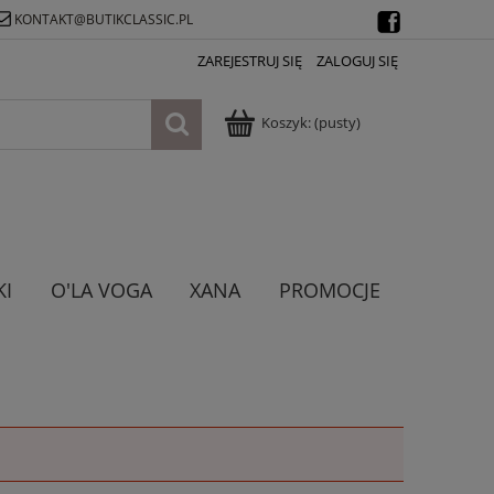
KONTAKT@BUTIKCLASSIC.PL
ZAREJESTRUJ SIĘ
ZALOGUJ SIĘ
Koszyk:
(pusty)
KI
O'LA VOGA
XANA
PROMOCJE