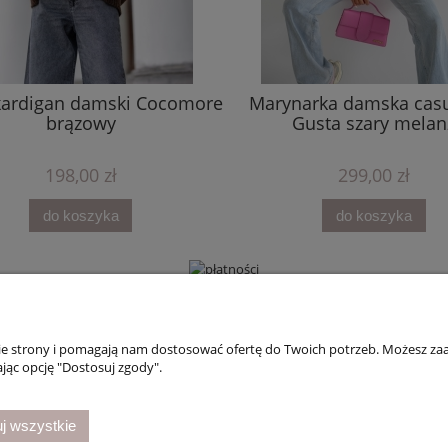
 kardigan damski Cocomore
Marynarka damska cas
brązowy
Gusta szary melan
198,00 zł
299,00 zł
do koszyka
do koszyka
nie strony i pomagają nam dostosować ofertę do Twoich potrzeb. Możesz zaa
i dostawa
Informacje
jąc opcję "Dostosuj zgody".
ości
Polityka prywatności
ty dostawy
Zwroty i reklamacje
j wszystkie