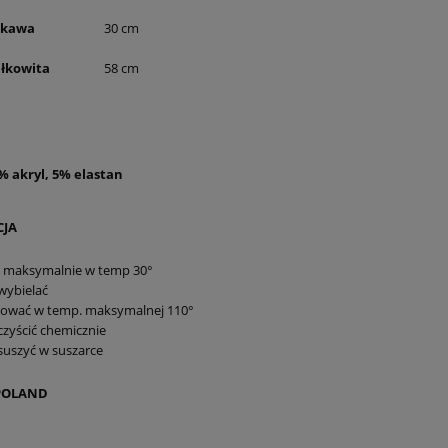
ść rękawa
30 cm
ałkowita
58 cm
% akryl, 5% elastan
CJA
ć maksymalnie w temp 30°
wybielać
sować w temp. maksymalnej 110°
czyścić chemicznie
suszyć w suszarce
POLAND