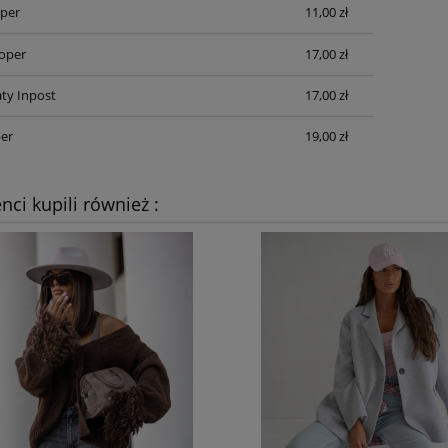
per
11,00 zł
oper
17,00 zł
ty Inpost
17,00 zł
er
19,00 zł
enci kupili również :