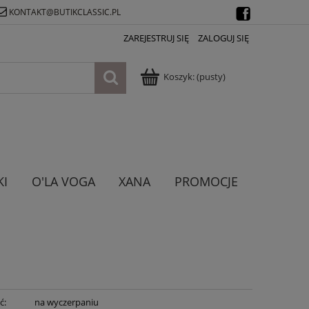
KONTAKT@BUTIKCLASSIC.PL
ZAREJESTRUJ SIĘ
ZALOGUJ SIĘ
Koszyk:
(pusty)
KI
O'LA VOGA
XANA
PROMOCJE
ć:
na wyczerpaniu