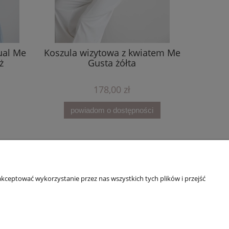
ual Me
Koszula wizytowa z kwiatem Me
ż
Gusta żółta
178,00 zł
powiadom o dostępności
kceptować wykorzystanie przez nas wszystkich tych plików i przejść
O nas
Kontakt i dane firmy
Blog