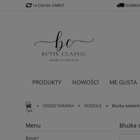
14 DNI NA ZWROT
DARMOW
PRODUKTY
NOWOŚCI
ME GUSTA
»
»
»
ODZIEŻ DAMSKA
KOSZULE
Bluzka sweter
Menu
Bluzka 
Basari