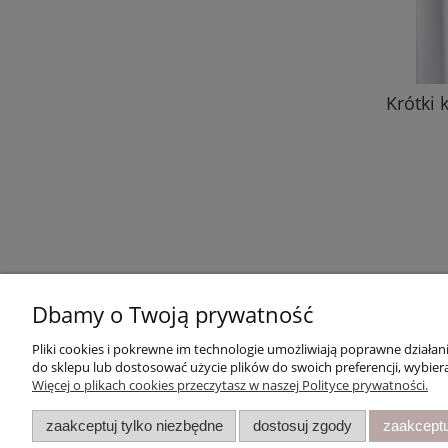
Krótki
Dbamy o Twoją prywatność
Pliki cookies i pokrewne im technologie umożliwiają poprawne działa
Moje konto
Płatności 
do sklepu lub dostosować użycie plików do swoich preferencji, wybiera
Więcej o plikach cookies przeczytasz w naszej Polityce prywatności.
Twoje zamówienia
Formy płatn
Ustawienia konta
Czas i kosz
zaakceptuj tylko niezbędne
dostosuj zgody
zaakceptu