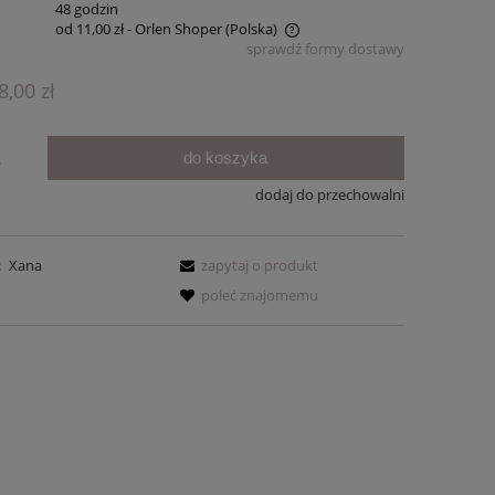
:
48 godzin
od 11,00 zł
- Orlen Shoper
(Polska)
sprawdź formy dostawy
Cena nie zawiera ewentualnych kosztów
8,00 zł
płatności
do koszyka
.
dodaj do przechowalni
:
Xana
zapytaj o produkt
poleć znajomemu