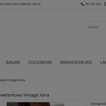
A DOSTAWA POWYŻEJ 339 ZŁ
781 097 065
BASARI
COCOMORE
BRANDENBURG
LA
ODZIEŻ MĘSKA
ODZIEŻ DAMSKA
kowa Vintage Xana
sweterkowa Vintage Xana
Dostępnoś