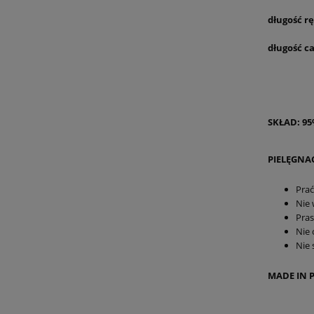
długo
długość c
SKŁAD: 95
PIELĘGNA
Pra
Nie 
Pra
Nie 
Nie 
MADE IN 