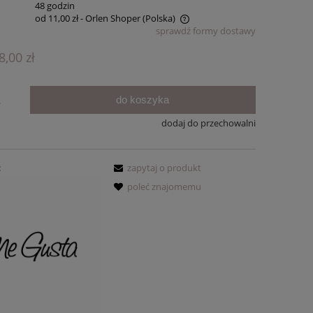
:
48 godzin
od 11,00 zł
- Orlen Shoper
(Polska)
sprawdź formy dostawy
Cena nie zawiera ewentualnych kosztów
8,00 zł
płatności
do koszyka
.
dodaj do przechowalni
:
zapytaj o produkt
poleć znajomemu