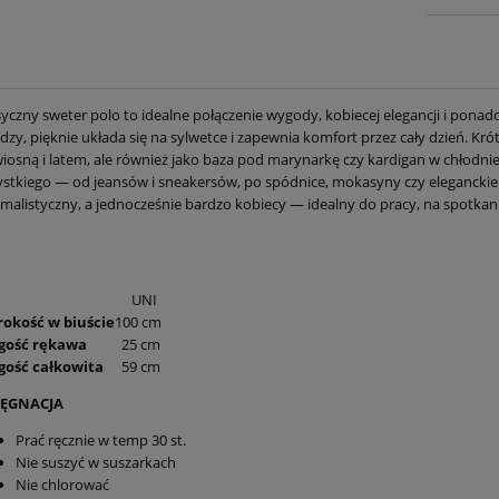
yczny sweter polo to idealne połączenie wygody, kobiecej elegancji i pona
dzy, pięknie układa się na sylwetce i zapewnia komfort przez cały dzień. Kr
wiosną i latem, ale również jako baza pod marynarkę czy kardigan w chłodnie
stkiego — od jeansów i sneakersów, po spódnice, mokasyny czy eleganckie 
malistyczny, a jednocześnie bardzo kobiecy — idealny do pracy, na spotkani
UNI
rokość w biuście
100 cm
gość rękawa
25 cm
gość całkowita
59 cm
LĘGNACJA
Prać ręcznie w temp 30 st.
Nie suszyć w suszarkach
Nie chlorować