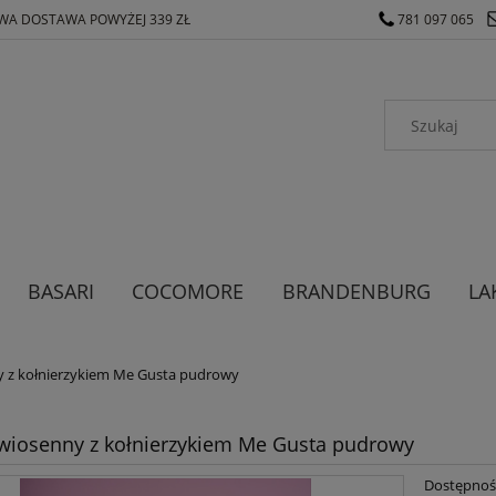
A DOSTAWA POWYŻEJ 339 ZŁ
781 097 065
BASARI
COCOMORE
BRANDENBURG
LA
ODZIEŻ MĘSKA
ODZIEŻ DAMSKA
y z kołnierzykiem Me Gusta pudrowy
wiosenny z kołnierzykiem Me Gusta pudrowy
Dostępnoś