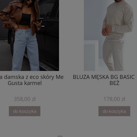
a damska z eco skóry Me
BLUZA MĘSKA BG BASIC 
Gusta karmel
BEŻ
358,00 zł
178,00 zł
do koszyka
do koszyka