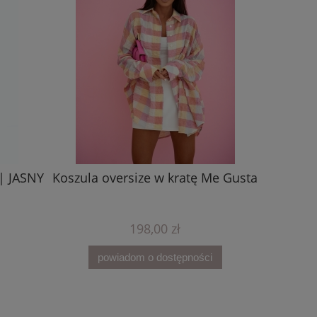
Komplet
| JASNY
Koszula oversize w kratę Me Gusta
198,00 zł
Na
powiadom o dostępności