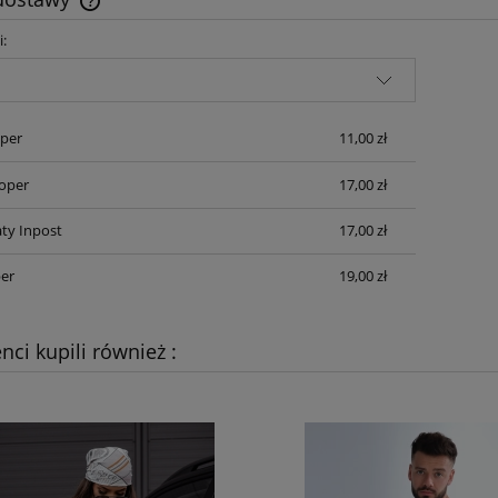
i:
Cena nie zawiera ewentualnych kosztów
płatności
per
11,00 zł
oper
17,00 zł
ty Inpost
17,00 zł
er
19,00 zł
enci kupili również :