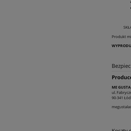
SKŁA
Produkt mi
WYPRODU
Bezpie
Produc
ME GUSTA
ul. Fabrycz
90-341 Łód
megustala
Koszty