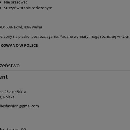
Nie prasować
Suszyć w stanie rozłożonym
D: 60% akryl, 40% wełna
erzony na płasko, bez rozciągania. Podane wymiary mogą różnić się +/- 2 c
KOWANO W POLSCE
czeństwo
ent
na 25 a nr 5/kl a
ż, Polska
diesfashion@gmal.com
 dostawy