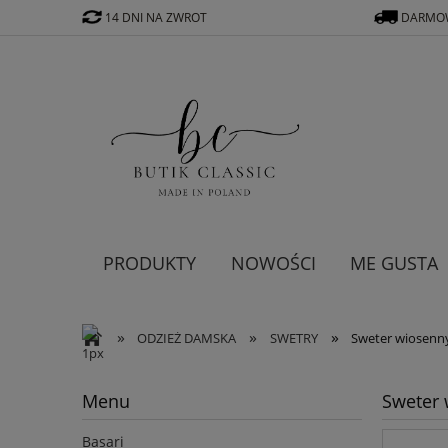
14 DNI NA ZWROT
DARMOW
PRODUKTY
NOWOŚCI
ME GUSTA
»
»
»
ODZIEŻ DAMSKA
SWETRY
Sweter wiosenn
Menu
Sweter 
Basari