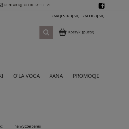
KONTAKT@BUTIKCLASSIC.PL
ZAREJESTRUJ SIĘ
ZALOGUJ SIĘ
Koszyk:
(pusty)
KI
O'LA VOGA
XANA
PROMOCJE
ć:
na wyczerpaniu