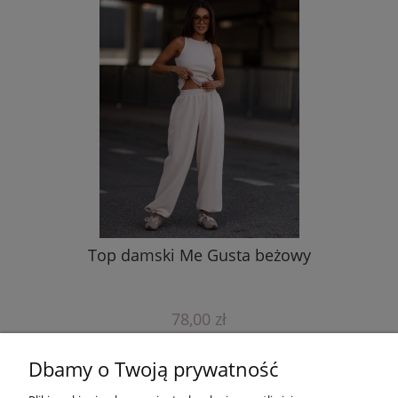
Top damski Me Gusta beżowy
78,00 zł
do koszyka
Dbamy o Twoją prywatność