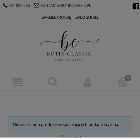
781 097 065
KONTAKT@BUTIKCLASSIC.PL
ZAREJESTRUJ SIĘ
ZALOGUJ SIĘ
Nie znaleziono produktów spełniających podane kryteria.