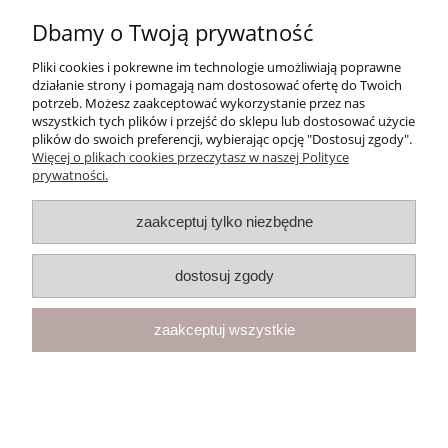
Dbamy o Twoją prywatność
Moje konto
Pliki cookies i pokrewne im technologie umożliwiają poprawne
działanie strony i pomagają nam dostosować ofertę do Twoich
Płatności i dostawa
potrzeb. Możesz zaakceptować wykorzystanie przez nas
wszystkich tych plików i przejść do sklepu lub dostosować użycie
plików do swoich preferencji, wybierając opcję "Dostosuj zgody".
Informacje
Więcej o plikach cookies przeczytasz w naszej Polityce
prywatności.
O nas
zaakceptuj tylko niezbędne
F.U.H. "VEGA" Magdalena Cichecka | ul. Przemysłowa 11, 42-262
dostosuj zgody
Kolonia Borek | NIP: 5731439888 | Telefon:
+48 781 097 065
| E-
mail:
kontakt@butikclassic.pl
pokaż pełną wersję strony
zaakceptuj wszystkie
Sklep internetowy Shoper Premium