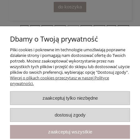
do koszyka
«
1
...
12
13
14
15
16
...
21
»
Dbamy o Twoją prywatność
Pliki cookies i pokrewne im technologie umożliwiają poprawne
działanie strony i pomagają nam dostosować ofertę do Twoich
potrzeb. Możesz zaakceptować wykorzystanie przez nas
wszystkich tych plików i przejść do sklepu lub dostosować użycie
Moje konto
plików do swoich preferencji, wybierając opcję "Dostosuj zgody".
Więcej o plikach cookies przeczytasz w naszej Polityce
prywatności.
Płatności i dostawa
zaakceptuj tylko niezbędne
Informacje
dostosuj zgody
O nas
zaakceptuj wszystkie
F.U.H. "VEGA" Magdalena Cichecka | ul. Przemysłowa 11, 42-262
Kolonia Borek | NIP: 5731439888 | Telefon:
+48 781 097 065
| E-