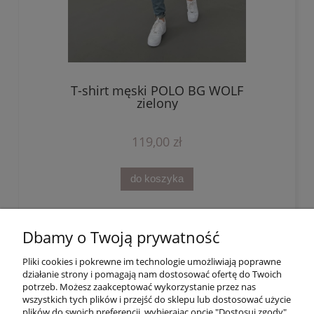
T-shirt męski POLO BG WOLF
zielony
119,00 zł
do koszyka
«
1
...
3
4
5
6
7
»
Dbamy o Twoją prywatność
Pliki cookies i pokrewne im technologie umożliwiają poprawne
działanie strony i pomagają nam dostosować ofertę do Twoich
potrzeb. Możesz zaakceptować wykorzystanie przez nas
wszystkich tych plików i przejść do sklepu lub dostosować użycie
Moje konto
plików do swoich preferencji, wybierając opcję "Dostosuj zgody".