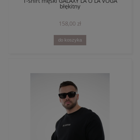
T-shirt męski GALAXY LA O LA VOGA
błękitny
158,00 zł
do koszyka